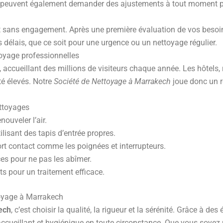
nts peuvent également demander des ajustements à tout moment po
 sans engagement. Après une première évaluation de vos besoins,
s délais, que ce soit pour une urgence ou un nettoyage régulier.
oyage professionnelles
, accueillant des millions de visiteurs chaque année. Les hôtels,
é élevés. Notre
Société de Nettoyage à Marrakech
joue donc un rô
ettoyages
ouveler l’air.
ilisant des tapis d’entrée propres.
rt contact comme les poignées et interrupteurs.
ces pour ne pas les abîmer.
s pour un traitement efficace.
toyage à Marrakech
ech
, c’est choisir la qualité, la rigueur et la sérénité. Grâce à 
accueillant et hygiénique en toute circonstance. Que vous soyez 