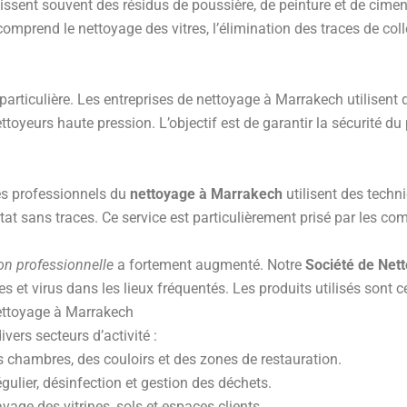
issent souvent des résidus de poussière, de peinture et de ciment
comprend le nettoyage des vitres, l’élimination des traces de coll
 particulière. Les entreprises de nettoyage à Marrakech utilise
ettoyeurs haute pression. L’objectif est de garantir la sécurité 
Les professionnels du
nettoyage à Marrakech
utilisent des tech
tat sans traces. Ce service est particulièrement prisé par les comm
on professionnelle
a fortement augmenté. Notre
Société de Net
s et virus dans les lieux fréquentés. Les produits utilisés sont c
Nettoyage à Marrakech
vers secteurs d’activité :
es chambres, des couloirs et des zones de restauration.
égulier, désinfection et gestion des déchets.
ge des vitrines, sols et espaces clients.